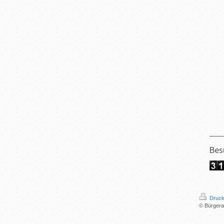
Bes
Druck
© Bürgera